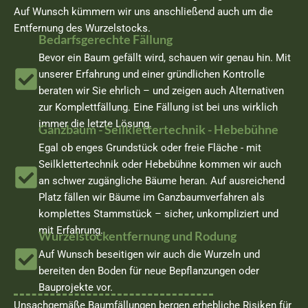
Auf Wunsch kümmern wir uns anschließend auch um die
Entfernung des Wurzelstocks.
Bedarfsgerechte Fällung
Bevor ein Baum gefällt wird, schauen wir genau hin. Mit
unserer Erfahrung und einer gründlichen Kontrolle
beraten wir Sie ehrlich – und zeigen auch Alternativen
zur Komplettfällung. Eine Fällung ist bei uns wirklich
immer die letzte Lösung.
Ganzbaum - Seilklettertechnik - Hebebühne
Egal ob enges Grundstück oder freie Fläche - mit
Seilklettertechnik oder Hebebühne kommen wir auch
an schwer zugängliche Bäume heran. Auf ausreichend
Platz fällen wir Bäume im Ganzbaumverfahren als
komplettes Stammstück – sicher, unkompliziert und
mit Erfahrung.
Wurzelstockentfernung und Rodung
Auf Wunsch beseitigen wir auch die Wurzeln und
bereiten den Boden für neue Bepflanzungen oder
Bauprojekte vor.
Unsachgemäße Baumfällungen bergen erhebliche Risiken für