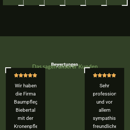
Bewertungen
Das sagen unserer Kunden
Wir haben
Sehr
die Firma
professionelles
Baumpflege
und vor
Biebertal
allem
mit der
sympathisches,
Kronenpflege
freundliches