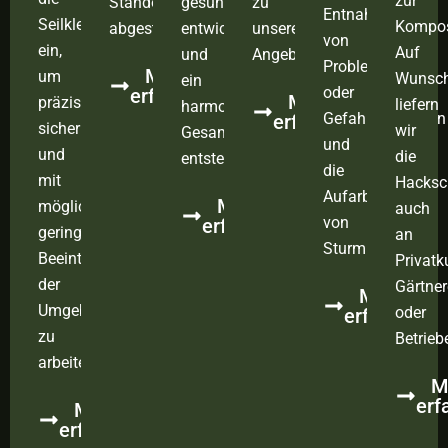
zur
Standort
gesund
zu
Entnahme
Seilklettertechnik
Kompos
abgestimmt.
entwickelt
unserem
von
ein,
Auf
und
Angebot.
Problem-
Mehr
um
Wunsc
ein
oder
erfahren
Mehr
präzise,
liefern
harmonisches
Gefahrenbäumen
erfahren
sicher
wir
Gesamtbild
und
und
die
entsteht.
die
mit
Hacksch
Aufarbeitung
Mehr
möglichst
auch
von
erfahren
geringer
an
Sturmholz.
Beeinträchtigung
Privatk
der
Gärtner
Mehr
Umgebung
oder
erfahren
zu
Betrieb
arbeiten.
M
erf
Mehr
erfahren