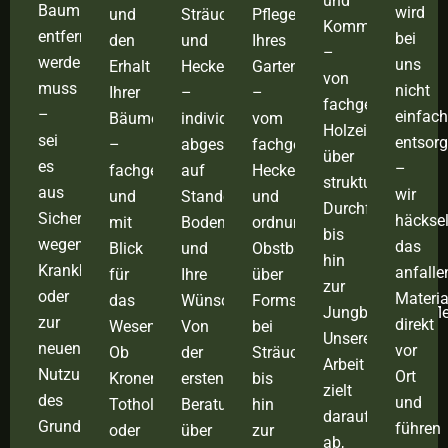
und
Baum
wird
und
Sträuchern
Pflege
Kommunen
entfernt
bei
den
und
Ihres
–
werden
uns
Erhalt
Hecken
Gartens
von
muss
nicht
Ihrer
–
–
fachgerechtem
–
einfach
Bäume
individuell
vom
Holzeinschlag
sei
entsorg
–
abgestimmt
fachgerechten
über
es
–
fachgerecht
auf
Heckenschnitt
strukturierte
aus
wir
und
Standort,
und
Durchforstung
Sicherheitsgründen,
häckse
mit
Bodenverhältnisse
ordnungsgemäßen
bis
wegen
das
Blick
und
Obstbaumschnitt
hin
Krankheiten
anfalle
für
Ihre
über
zur
oder
Materia
das
Wünsche.
Formschnitte
Jungbestandspfle
zur
direkt
Wesentliche.
Von
bei
Unsere
neuen
vor
Ob
der
Sträuchern
Arbeit
Nutzung
Ort
Kronenpflege,
ersten
bis
zielt
des
und
Totholzentfernung
Beratung
hin
darauf
Grundstücks
führen
oder
über
zur
ab,