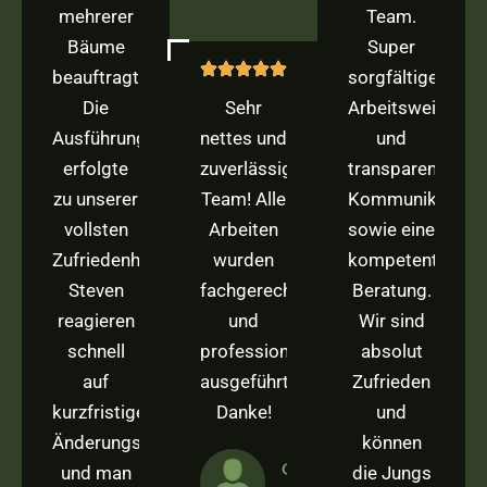
mehrerer
Team.
Bäume
Super
beauftragt.
sorgfältige
Die
Sehr
Arbeitsweise
Ausführung
nettes und
und
erfolgte
zuverlässiges
transparente
zu unserer
Team! Alle
Kommunikation
vollsten
Arbeiten
sowie eine
Zufriedenheit.
wurden
kompetente
Steven
fachgerecht
Beratung.
reagieren
und
Wir sind
schnell
professionell
absolut
auf
ausgeführt!
Zufrieden
kurzfristige
Danke!
und
Änderungswünsche
können
George
und man
die Jungs