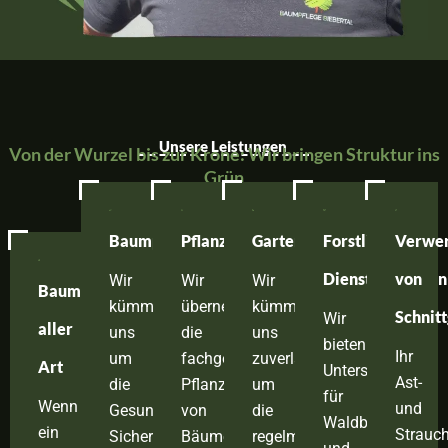
Unsere Leistungen
Von der Wurzel bis zur Krone: Wir bringen Struktur ins
Grün
Baumpflegearbeiten
Pflanzungen
Gartenpflege
Forstliche
Verwer
Dienstleistungen
von
Wir
Wir
Wir
Baumfällungen
kümmern
übernehmen
kümmern
Schnitt
Wir
aller
uns
die
uns
bieten
Ihr
um
fachgerechte
zuverlässig
Art
Unterstützung
Ast-
die
Pflanzung
um
für
Wenn
und
Gesundheit,
von
die
Waldbesitzer
ein
Strauch
Sicherheit
Bäumen,
regelmäßige