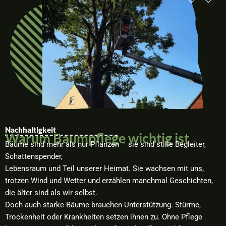
Nachhaltigkeit
Warum Baumpflege wichtig ist
Bäume sind mehr als nur Pflanzen – sie sind stille Begleiter,
Schattenspender,
Lebensraum und Teil unserer Heimat. Sie wachsen mit uns,
trotzen Wind und Wetter und erzählen manchmal Geschichten,
die älter sind als wir selbst.
Doch auch starke Bäume brauchen Unterstützung. Stürme,
Trockenheit oder Krankheiten setzen ihnen zu. Ohne Pflege