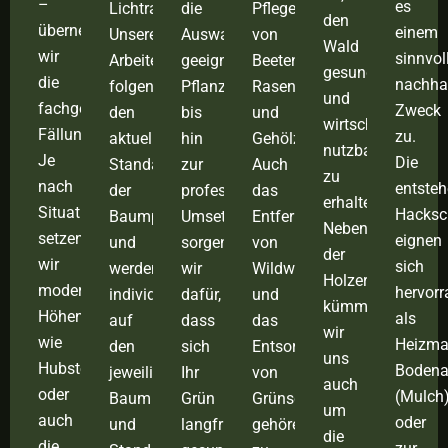
–
es
Lichtraumprofilschnitt:
die
Pflege
den
übernehmen
einem
Unsere
Auswahl
von
Wald
wir
sinnvol
Arbeiten
geeigneter
Beeten,
gesund
die
nachha
folgen
Pflanzen
Rasenflächen
und
fachgerechte
Zweck
den
bis
und
wirtschaftlich
Fällung.
zu.
aktuellen
hin
Gehölzen.
nutzbar
Je
Die
Standards
zur
Auch
zu
nach
entste
der
professionellen
das
erhalten.
Situation
Hacksch
Baumpflege
Umsetzung
Entfernen
Neben
setzen
eignen
und
sorgen
von
der
wir
sich
werden
wir
Wildwuchs
Holzernte
moderne
hervor
individuell
dafür,
und
kümmern
Höhenzugangstechnik
als
auf
dass
das
wir
wie
Heizmat
den
sich
Entsorgen
uns
Hubsteiger
Bodena
jeweiligen
Ihr
von
auch
oder
(Mulch
Baum
Grün
Grünschnitt
um
auch
oder
und
langfristig
gehören
die
die